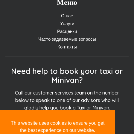
Меню
О нас
Услуги
Расценки
Часто задаваемые вопросы
Контакты
Need help to book your taxi or
Minivan?
Call our customer services team on the number
below to speak to one of our advisors who will
gladly help you book a Taxi or Minivan.
This website uses cookies to ensure you get
+30.694.927.51.51
the best experience on our website.