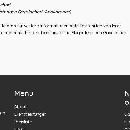
chori.
unft nach Gavalachori (Apokoronas).
Telefon für weitere Informationen betr. Taxifahrten von Ihrer
rrangements für den Taxitransfer ab Flughafen nach Gavalachori
Menu
N
o
About
(in
Dienstleistungen
Ca
be
Preisliste
gl
F.A.Q.