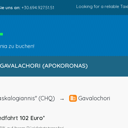
Looking for a reliable Taxi
ie uns an:
+30.694.927.51.51
ania zu buchen!
O GAVALACHORI (APOKORONAS)
I.Daskalogiannis" (CHQ) →
Gavalochori
ndfahrt
102 Euro
*