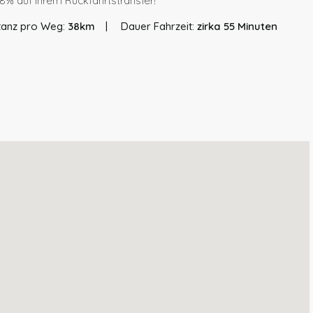
 8% auf Ihrem Rückfahrtstransfer!
tanz pro Weg:
38km
Dauer Fahrzeit:
zirka 55 Minuten