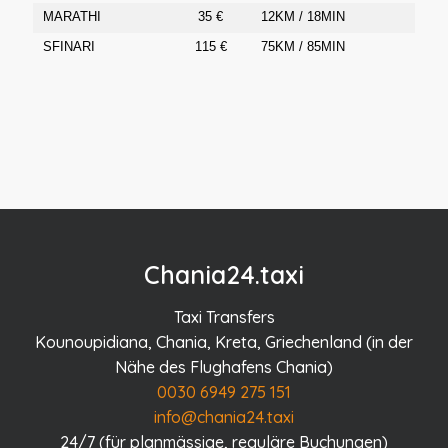
MARATHI
35 €
12KM / 18MIN
SFINARI
115 €
75KM / 85MIN
Chania24.taxi
Taxi Transfers
Kounoupidiana, Chania, Kreta, Griechenland (in der
Nähe des Flughafens Chania)
0030 6949 275 151
info@chania24.taxi
24/7 (für planmässige, reguläre Buchungen)