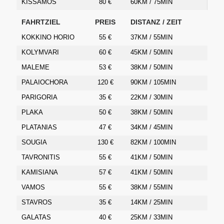
KISSAMOS
80 €
60KM / 75MIN
FAHRTZIEL
PREIS
DISTANZ / ZEIT
KOKKINO HORIO
55 €
37KM / 55MIN
KOLYMVARI
60 €
45KM / 50MIN
MALEME
53 €
38KM / 50MIN
PALAIOCHORA
120 €
90KM / 105MIN
PARIGORIA
35 €
22KM / 30MIN
PLAKA
50 €
38KM / 50MIN
PLATANIAS
47 €
34KM / 45MIN
SOUGIA
130 €
82KM / 100MIN
TAVRONITIS
55 €
41KM / 50MIN
KAMISIANA
57 €
41KM / 50MIN
VAMOS
55 €
38KM / 55MIN
STAVROS
35 €
14KM / 25MIN
GALATAS
40 €
25KM / 33MIN