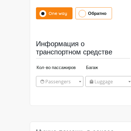
One way
Обратно
Информация о
транспортном средстве
Кол-во пассажиров
Багаж
Passengers
Luggage