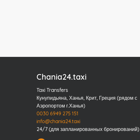
Chania24.taxi
Taxi Transfers
Кунупидьяна, Ханья, Крит, Греция (рядом с
Аэропортом г.Ханья)
0030 6949 275 151
info@chania24.taxi
24/7 (для запланированных бронирований)