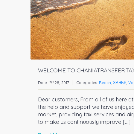
WELCOME TO CHANIATRANSFER.TAX
Date: ??? 28, 2017
Categories:
Beach
,
ХАНЬЯ
,
Va
Dear customers, From all of us here at 
the help and support we have enjoyed 
market, providing taxi services and ai
to make us continuously improve […]