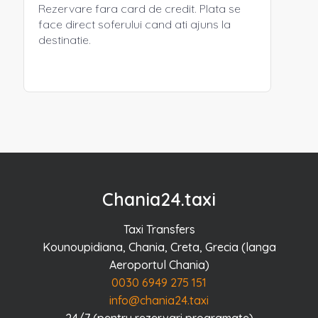
Rezervare fara card de credit. Plata se
face direct soferului cand ati ajuns la
destinatie.
Chania24.taxi
Taxi Transfers
Kounoupidiana, Chania, Creta, Grecia (langa
Aeroportul Chania)
0030 6949 275 151
info@chania24.taxi