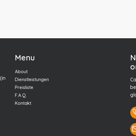
Menu
N
o
About
(in
Dienstleistungen
Ca
be
Preisliste
gl
F.A.Q.
Kontakt