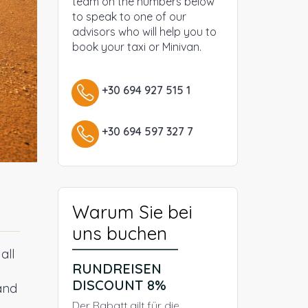
team on the numbers below
to speak to one of our
advisors who will help you to
book your taxi or Minivan.
+30 694 927 515 1
+30 694 597 327 7
Warum Sie bei
uns buchen
all
RUNDREISEN
DISCOUNT 8%
and
Der Rabatt gilt für die