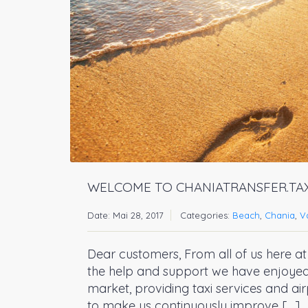
WELCOME TO CHANIATRANSFER.TAX
Date: Mai 28, 2017
Categories:
Beach
,
Chania
,
V
Dear customers, From all of us here at 
the help and support we have enjoyed 
market, providing taxi services and ai
to make us continuously improve […]