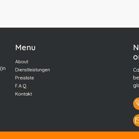
Menu
N
o
About
(in
Dienstleistungen
Ca
be
Preisliste
gl
F.A.Q.
Kontakt