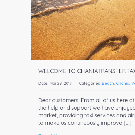
WELCOME TO CHANIATRANSFER.TAX
Date: Mai 28, 2017
Categories:
Beach
,
Chania
,
V
Dear customers, From all of us here at 
the help and support we have enjoyed 
market, providing taxi services and ai
to make us continuously improve […]