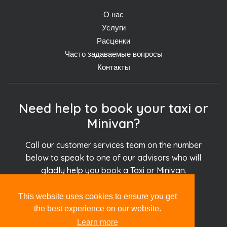
О нас
Услуги
Расценки
Часто задаваемые вопросы
Контакты
Need help to book your taxi or
Minivan?
Call our customer services team on the number
below to speak to one of our advisors who will
gladly help you book a Taxi or Minivan.
This website uses cookies to ensure you get
+30.694.927.51.51
the best experience on our website.
Learn more
info@chania24.taxi