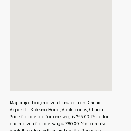
Маршрут:
Taxi /minivan transfer from Chania
Airport to Kokkino Horio, Apokoronas, Chania.
Price for one taxi for one-way is ?55.00. Price for
one minivan for one-way is ?80.00. You can also
book the return with us and get the Roundtrip